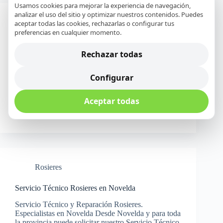
Usamos cookies para mejorar la experiencia de navegación,
analizar el uso del sitio y optimizar nuestros contenidos. Puedes
Rosieres
aceptar todas las cookies, rechazarlas o configurar tus
preferencias en cualquier momento.
Servicio Técnico Rosieres en Orihuela
Rechazar todas
Servicio Técnico y Reparación Rosieres.
Especialistas en Orihuela Desde Orihuela y para
Configurar
toda la provincia puede solicitar nuestro Servicio
Técnico y de Reparación de electrodomésticos
Rosieres. Nuestra empresa con más de 20 años de
Aceptar todas
experiencia, le ofrece un servicio profesional…
Daniel M. Navarro
23 abril, 2018
Rosieres
Servicio Técnico Rosieres en Novelda
Servicio Técnico y Reparación Rosieres.
Especialistas en Novelda Desde Novelda y para toda
la provincia puede solicitar nuestro Servicio Técnico