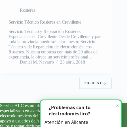
Servicio Técnico Rosieres en Crevillente
Servicio Técnico y Reparación Rosieres.
Especialistas en Crevillente Desde Crevillente y para
toda la provincia puede solicitar nuestro Servicio
Técnico y de Reparación de electrodomésticos
Rosieres. Nuestra empresa con más de 20 años de
experiencia, le ofrece un servicio profesional…
Daniel M. Navarro
23 abril, 2018
SIGUIENTE
×
ServitecALC es un blog informativo y de orientación técnica
¿Problemas con tu
especializado en averías, errores y problemas habituales de
electrodoméstico?
electrodomésticos del hogar. Ofrecemos información clara y
apoyo a usuarios de Alicante y su provincia para entender
Atención en Alicante
fallos y tomar decisiones con criterio.