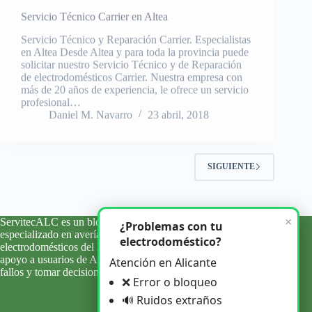
Servicio Técnico y Reparación Carrier. Especialistas
en Altea Desde Altea y para toda la provincia puede
solicitar nuestro Servicio Técnico y de Reparación
de electrodomésticos Carrier. Nuestra empresa con
más de 20 años de experiencia, le ofrece un servicio
profesional…
Daniel M. Navarro
23 abril, 2018
SIGUIENTE
×
ServitecALC es un blog informativo y de orientación técnica
¿Problemas con tu
especializado en averías, errores y problemas habituales de
electrodoméstico?
electrodomésticos del hogar. Ofrecemos información clara y
apoyo a usuarios de Alicante y su provincia para entender
Atención en Alicante
fallos y tomar decisiones con criterio.
❌ Error o bloqueo
🔊 Ruidos extraños