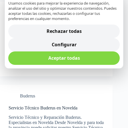
Usamos cookies para mejorar la experiencia de navegación,
analizar el uso del sitio y optimizar nuestros contenidos. Puedes
Buderus
aceptar todas las cookies, rechazarlas o configurar tus
preferencias en cualquier momento.
Servicio Técnico Buderus en Orihuela
Rechazar todas
Servicio Técnico y Reparación Buderus.
Especialistas en Orihuela Desde Orihuela y para
Configurar
toda la provincia puede solicitar nuestro Servicio
Técnico y de Reparación de electrodomésticos
Buderus. Nuestra empresa con más de 20 años de
Aceptar todas
experiencia, le ofrece un servicio profesional…
Daniel M. Navarro
23 abril, 2018
Buderus
Servicio Técnico Buderus en Novelda
Servicio Técnico y Reparación Buderus.
Especialistas en Novelda Desde Novelda y para toda
la provincia puede solicitar nuestro Servicio Técnico