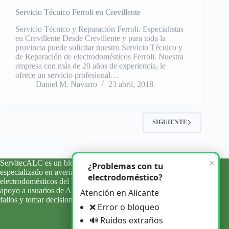
Servicio Técnico y Reparación Ferroli. Especialistas
en Crevillente Desde Crevillente y para toda la
provincia puede solicitar nuestro Servicio Técnico y
de Reparación de electrodomésticos Ferroli. Nuestra
empresa con más de 20 años de experiencia, le
ofrece un servicio profesional…
Daniel M. Navarro
23 abril, 2018
SIGUIENTE
×
ServitecALC es un blog informativo y de orientación técnica
¿Problemas con tu
especializado en averías, errores y problemas habituales de
electrodoméstico?
electrodomésticos del hogar. Ofrecemos información clara y
apoyo a usuarios de Alicante y su provincia para entender
Atención en Alicante
fallos y tomar decisiones con criterio.
❌ Error o bloqueo
🔊 Ruidos extraños