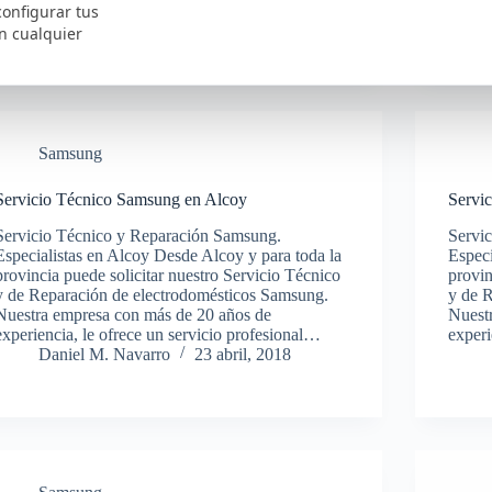
configurar tus
experiencia, le ofrece un servicio profesional…
experi
n cualquier
Daniel M. Navarro
23 abril, 2018
Samsung
Servicio Técnico Samsung en Alcoy
Servi
Servicio Técnico y Reparación Samsung.
Servi
Especialistas en Alcoy Desde Alcoy y para toda la
Especi
provincia puede solicitar nuestro Servicio Técnico
provin
y de Reparación de electrodomésticos Samsung.
y de 
Nuestra empresa con más de 20 años de
Nuest
experiencia, le ofrece un servicio profesional…
experi
Daniel M. Navarro
23 abril, 2018