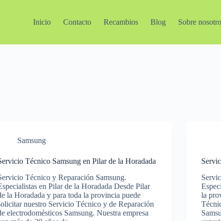
Inicio
Contacto
Recambios
Blog
Sobre nosotr
Samsung
Servicio Técnico Samsung en Pilar de la Horadada
Servi
Servicio Técnico y Reparación Samsung.
Servi
Especialistas en Pilar de la Horadada Desde Pilar
Especi
de la Horadada y para toda la provincia puede
la pro
solicitar nuestro Servicio Técnico y de Reparación
Técni
de electrodomésticos Samsung. Nuestra empresa
Samsu