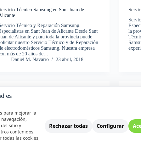
Servicio Técnico Samsung en Sant Juan de
Servi
Alicante
Servi
Servicio Técnico y Reparación Samsung.
Especi
Especialistas en Sant Juan de Alicante Desde Sant
la pro
Juan de Alicante y para toda la provincia puede
Técni
solicitar nuestro Servicio Técnico y de Reparación
Samsu
de electrodomésticos Samsung. Nuestra empresa
experi
con más de 20 años de…
Daniel M. Navarro
23 abril, 2018
Samsung
ad es
Servicio Técnico Samsung en Orihuela
Servi
s para mejorar la
Servicio Técnico y Reparación Samsung.
Servi
e navegación,
Especialistas en Orihuela Desde Orihuela y para
Espec
Rechazar todas
Configurar
Ace
del sitio y
toda la provincia puede solicitar nuestro Servicio
toda l
tros contenidos.
Técnico y de Reparación de electrodomésticos
Técni
 todas las cookies,
Samsung. Nuestra empresa con más de 20 años de
Samsu