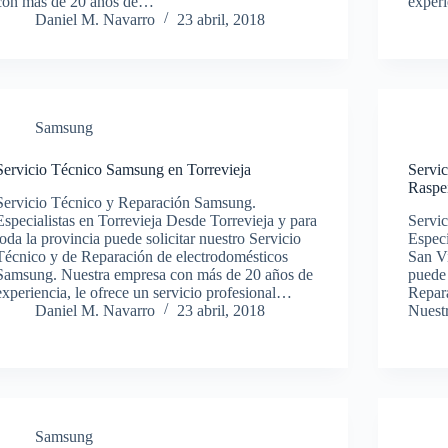
con más de 20 años de…
experi
Daniel M. Navarro
23 abril, 2018
Samsung
Servicio Técnico Samsung en Torrevieja
Servi
Raspe
Servicio Técnico y Reparación Samsung.
Especialistas en Torrevieja Desde Torrevieja y para
Servi
toda la provincia puede solicitar nuestro Servicio
Especi
Técnico y de Reparación de electrodomésticos
San Vi
Samsung. Nuestra empresa con más de 20 años de
puede 
experiencia, le ofrece un servicio profesional…
Repar
Daniel M. Navarro
23 abril, 2018
Nuest
Samsung