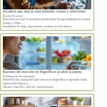
Secadora que deja la ropa húmeda: causas y soluciones
Averías frecuentes
Descubre por qué tu secadora puede dejar la ropa húmeda en ciertas
zonas y cómo…
distribución de carga
,
ropa húmeda
,
secadora
,
servicio técnico
Razones del mal olor en frigoríficos al abrir la puerta
Problemas de funcionamient
Identifica las causas del mal olor en tu frigorífico y aprende cómo
mantenerlo fresco y…
Alicante
,
frigorífico
,
mal olor
,
mantenimiento