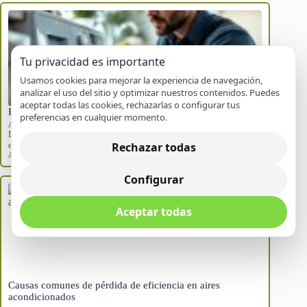
Tu privacidad es importante
Usamos cookies para mejorar la experiencia de navegación,
analizar el uso del sitio y optimizar nuestros contenidos. Puedes
aceptar todas las cookies, rechazarlas o configurar tus
Pasos seguros cuando tu electrodoméstico falla en Alicante
preferencias en cualquier momento.
Averías frecuentes
Descubre cómo actuar de manera segura cuando un
Rechazar todas
electrodoméstico falla en tu hogar. Sigue estos…
Alicante
,
electrodomésticos
,
fallos repentinos
Configurar
Aceptar todas
Causas comunes de pérdida de eficiencia en aires
acondicionados