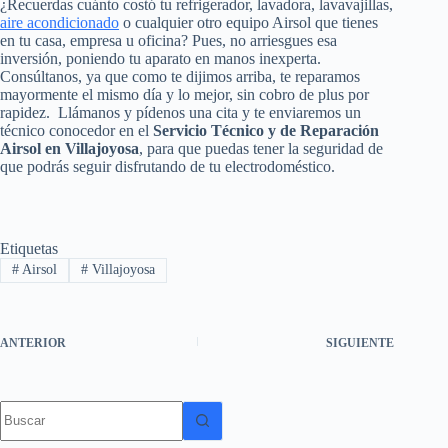
¿Recuerdas cuánto costó tu refrigerador, lavadora, lavavajillas,
aire acondicionado
o cualquier otro equipo Airsol que tienes
en tu casa, empresa u oficina? Pues, no arriesgues esa
inversión, poniendo tu aparato en manos inexperta.
Consúltanos, ya que como te dijimos arriba, te reparamos
mayormente el mismo día y lo mejor, sin cobro de plus por
rapidez. Llámanos y pídenos una cita y te enviaremos un
técnico conocedor en el
Servicio Técnico y de Reparación
Airsol en Villajoyosa
, para que puedas tener la seguridad de
que podrás seguir disfrutando de tu electrodoméstico.
Etiquetas
#
Airsol
#
Villajoyosa
ANTERIOR
SIGUIENTE
Sin
resultados