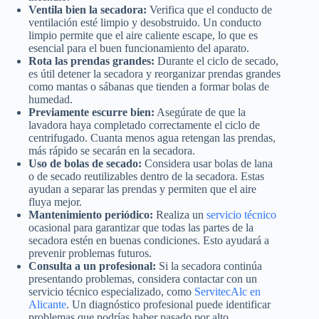
Ventila bien la secadora:
Verifica que el conducto de
ventilación esté limpio y desobstruido. Un conducto
limpio permite que el aire caliente escape, lo que es
esencial para el buen funcionamiento del aparato.
Rota las prendas grandes:
Durante el ciclo de secado,
es útil detener la secadora y reorganizar prendas grandes
como mantas o sábanas que tienden a formar bolas de
humedad.
Previamente escurre bien:
Asegúrate de que la
lavadora haya completado correctamente el ciclo de
centrifugado. Cuanta menos agua retengan las prendas,
más rápido se secarán en la secadora.
Uso de bolas de secado:
Considera usar bolas de lana
o de secado reutilizables dentro de la secadora. Estas
ayudan a separar las prendas y permiten que el aire
fluya mejor.
Mantenimiento periódico:
Realiza un
servicio técnico
ocasional para garantizar que todas las partes de la
secadora estén en buenas condiciones. Esto ayudará a
prevenir problemas futuros.
Consulta a un profesional:
Si la secadora continúa
presentando problemas, considera contactar con un
servicio técnico especializado, como
ServitecAlc en
Alicante
. Un diagnóstico profesional puede identificar
problemas que podrías haber pasado por alto.