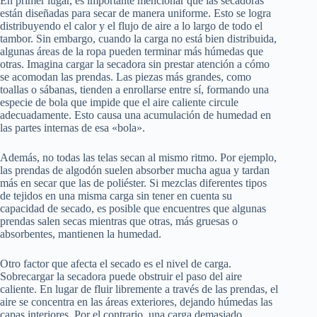
En primer lugar, es importante mencionar que las secadoras
están diseñadas para secar de manera uniforme. Esto se logra
distribuyendo el calor y el flujo de aire a lo largo de todo el
tambor. Sin embargo, cuando la carga no está bien distribuida,
algunas áreas de la ropa pueden terminar más húmedas que
otras. Imagina cargar la secadora sin prestar atención a cómo
se acomodan las prendas. Las piezas más grandes, como
toallas o sábanas, tienden a enrollarse entre sí, formando una
especie de bola que impide que el aire caliente circule
adecuadamente. Esto causa una acumulación de humedad en
las partes internas de esa «bola».
Además, no todas las telas secan al mismo ritmo. Por ejemplo,
las prendas de algodón suelen absorber mucha agua y tardan
más en secar que las de poliéster. Si mezclas diferentes tipos
de tejidos en una misma carga sin tener en cuenta su
capacidad de secado, es posible que encuentres que algunas
prendas salen secas mientras que otras, más gruesas o
absorbentes, mantienen la humedad.
Otro factor que afecta el secado es el nivel de carga.
Sobrecargar la secadora puede obstruir el paso del aire
caliente. En lugar de fluir libremente a través de las prendas, el
aire se concentra en las áreas exteriores, dejando húmedas las
capas interiores. Por el contrario, una carga demasiado