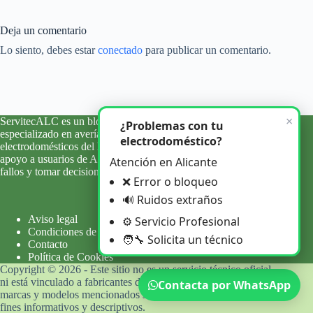
Deja un comentario
Lo siento, debes estar
conectado
para publicar un comentario.
×
ServitecALC es un blog informativo y de orientación técnica
¿Problemas con tu
especializado en averías, errores y problemas habituales de
electrodoméstico?
electrodomésticos del hogar. Ofrecemos información clara y
apoyo a usuarios de Alicante y su provincia para entender
Atención en Alicante
fallos y tomar decisiones con criterio.
❌ Error o bloqueo
🔊 Ruidos extraños
Aviso legal
⚙️ Servicio Profesional
Condiciones de uso
🧑‍🔧 Solicita un técnico
Contacto
Política de Cookies
Copyright © 2026 - Este sitio no es un servicio técnico oficial
ni está vinculado a fabricantes de electrodomésticos. Las
Contacta por WhatsApp
marcas y modelos mencionados se utilizan únicamente con
fines informativos y descriptivos.