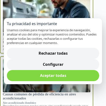
Tu privacidad es importante
Usamos cookies para mejorar la experiencia de navegación,
analizar el uso del sitio y optimizar nuestros contenidos. Puedes
Pasos seguros cuando tu electrodoméstico falla en Alicante
aceptar todas las cookies, rechazarlas o configurar tus
Averías frecuentes
Descubre cómo actuar de manera segura cuando un
preferencias en cualquier momento.
electrodoméstico falla en tu hogar. Sigue estos…
Alicante
,
electrodomésticos
,
fallos repentinos
Rechazar todas
Configurar
Aceptar todas
Causas comunes de pérdida de eficiencia en aires
acondicionados
Aire acondicionado doméstico
Descubre las razones por las que tu aire acondicionado puede estar