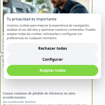
Tu privacidad es importante
Usamos cookies para mejorar la experiencia de navegación,
analizar el uso del sitio y optimizar nuestros contenidos. Puedes
aceptar todas las cookies, rechazarlas o configurar tus
Pasos seguros cuando tu electrodoméstico falla en Alicante
preferencias en cualquier momento.
Averías frecuentes
Descubre cómo actuar de manera segura cuando un
electrodoméstico falla en tu hogar. Sigue estos…
Rechazar todas
Alicante
,
electrodomésticos
,
fallos repentinos
Configurar
Aceptar todas
Causas comunes de pérdida de eficiencia en aires
acondicionados
Aire acondicionado doméstico
Descubre las razones por las que tu aire acondicionado puede estar