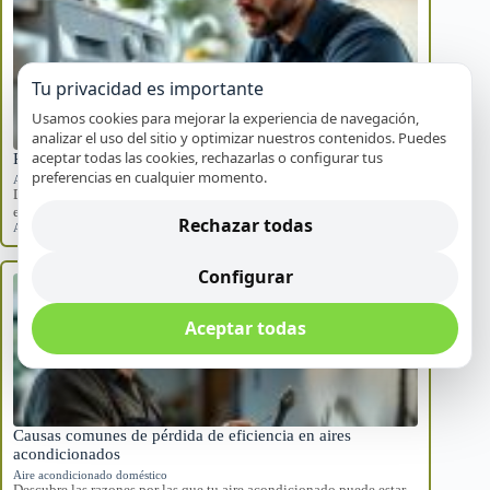
Tu privacidad es importante
Usamos cookies para mejorar la experiencia de navegación,
analizar el uso del sitio y optimizar nuestros contenidos. Puedes
aceptar todas las cookies, rechazarlas o configurar tus
Pasos seguros cuando tu electrodoméstico falla en Alicante
preferencias en cualquier momento.
Averías frecuentes
Descubre cómo actuar de manera segura cuando un
electrodoméstico falla en tu hogar. Sigue estos…
Rechazar todas
Alicante
,
electrodomésticos
,
fallos repentinos
Configurar
Aceptar todas
Causas comunes de pérdida de eficiencia en aires
acondicionados
Aire acondicionado doméstico
Descubre las razones por las que tu aire acondicionado puede estar