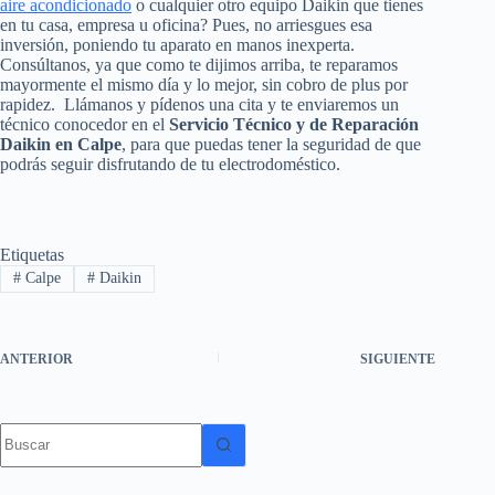
aire acondicionado
o cualquier otro equipo Daikin que tienes
en tu casa, empresa u oficina? Pues, no arriesgues esa
inversión, poniendo tu aparato en manos inexperta.
Consúltanos, ya que como te dijimos arriba, te reparamos
mayormente el mismo día y lo mejor, sin cobro de plus por
rapidez. Llámanos y pídenos una cita y te enviaremos un
técnico conocedor en el
Servicio Técnico y de Reparación
Daikin en Calpe
, para que puedas tener la seguridad de que
podrás seguir disfrutando de tu electrodoméstico.
Etiquetas
#
Calpe
#
Daikin
ANTERIOR
SIGUIENTE
Sin
resultados